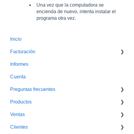
Una vez que la computadora se
encienda de nuevo, intenta instalar el
programa otra vez.
Inicio
Facturación
Informes
Facturas Globales
Cuenta
Preguntas frecuentes
Productos
Solución de Problemas
Ventas
Impresora
Traspasos
Clientes
Cotizaciones