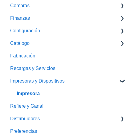
Compras
Monedero Electrónico
Finanzas
Proovedores
Configuración
Gastos
Caja
Catálogo
Conciliaciones Bancarias
WhatsApp Business
Fabricación
Cobros y envíos
Recargas y Servicios
Impresoras y Dispositivos
Impresora
Refiere y Gana!
Distribuidores
Preferencias
FAQ