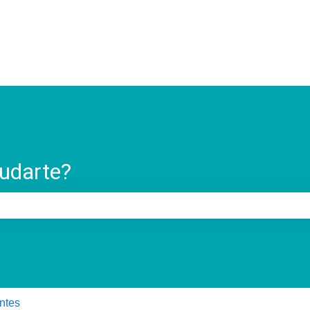
ostrar submenú para
udarte?
o de búsqueda está vacío.
ntes