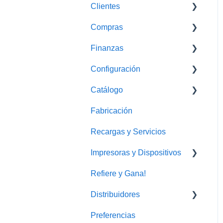
Clientes
Cotizaciones
Compras
Monedero Electrónico
Finanzas
Proovedores
Configuración
Gastos
Caja
Catálogo
Conciliaciones Bancarias
WhatsApp Business
Fabricación
Cobros y envíos
Recargas y Servicios
Impresoras y Dispositivos
Refiere y Gana!
Impresora
Distribuidores
Preferencias
FAQ