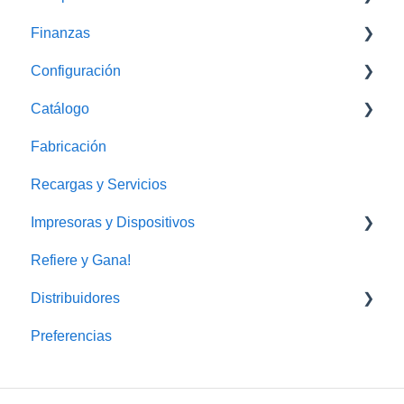
Finanzas
Proovedores
Configuración
Gastos
Caja
Catálogo
Conciliaciones Bancarias
WhatsApp Business
Fabricación
Cobros y envíos
Recargas y Servicios
Impresoras y Dispositivos
Refiere y Gana!
Impresora
Distribuidores
Preferencias
FAQ