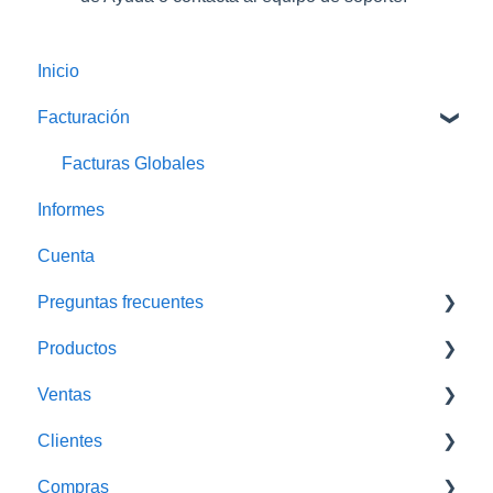
Inicio
Facturación
Facturas Globales
Informes
Cuenta
Preguntas frecuentes
Productos
Solución de Problemas
Ventas
Impresora
Traspasos
Clientes
Cotizaciones
Compras
Monedero Electrónico