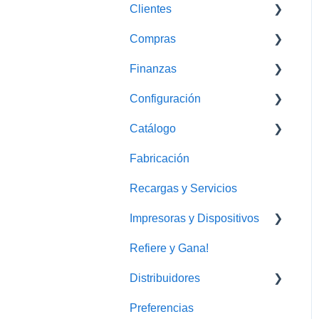
Clientes
Cotizaciones
Compras
Monedero Electrónico
Finanzas
Proovedores
Configuración
Gastos
Caja
Catálogo
Conciliaciones Bancarias
WhatsApp Business
Fabricación
Cobros y envíos
Recargas y Servicios
Impresoras y Dispositivos
Refiere y Gana!
Impresora
Distribuidores
Preferencias
FAQ