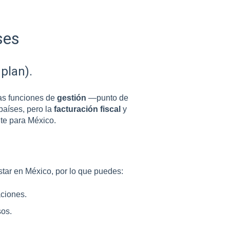
ses
plan).
as funciones de
gestión
—punto de
países, pero la
facturación fiscal
y
te para México.
star en México, por lo que puedes:
aciones.
sos.