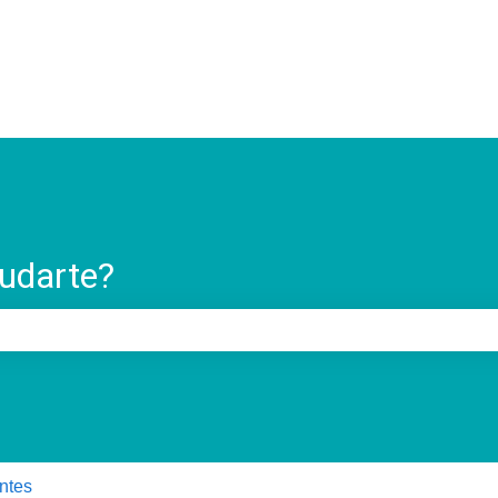
ostrar submenú para
udarte?
o de búsqueda está vacío.
ntes