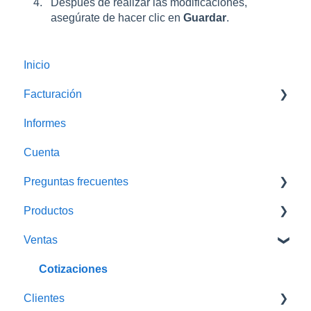
Después de realizar las modificaciones,
asegúrate de hacer clic en
Guardar
.
Inicio
Facturación
Informes
Facturas Globales
Cuenta
Preguntas frecuentes
Productos
Solución de Problemas
Ventas
Impresora
Traspasos
Cotizaciones
Clientes