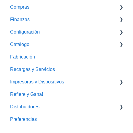
Compras
Monedero Electrónico
Finanzas
Proovedores
Configuración
Gastos
Caja
Catálogo
Conciliaciones Bancarias
WhatsApp Business
Fabricación
Cobros y envíos
Recargas y Servicios
Impresoras y Dispositivos
Refiere y Gana!
Impresora
Distribuidores
Preferencias
FAQ